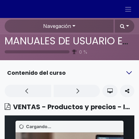
Ir al contenido
Navegación
MANUALES DE USUARIO EN ESPAÑOL ODOO 19
0
%
Contenido del curso
VENTAS - Productos y precios - Importar productos