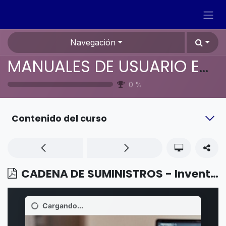
Ir al contenido
Navegación
MANUALES DE USUARIO EN ESPAÑOL ODOO 19
0
%
Contenido del curso
CADENA DE SUMINISTROS - Inventario - Ajustes de inventario