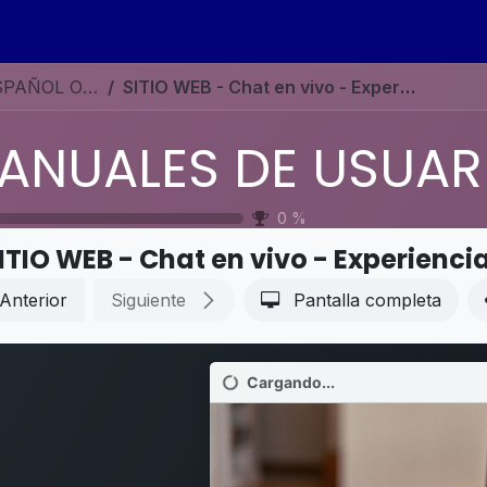
s
Eventos
Contáctenos
Ayuda
Empleos
MANUALES DE USUARIO EN ESPAÑOL ODOO 19
SITIO WEB - Chat en vivo - Experiencia
0
%
ITIO WEB - Chat en vivo - Experienci
Anterior
Siguiente
Pantalla completa