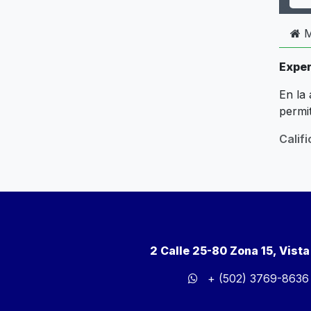
M
Exper
En la
permi
Calif
2 Calle 25-80 Zona 15, Vist
+ (502) 3769-8636