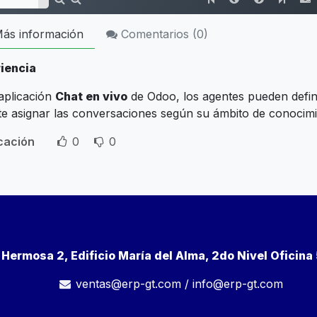
ás información
Comentarios (
0
)
iencia
 aplicación
Chat en vivo
de Odoo, los agentes pueden defin
te asignar las conversaciones según su ámbito de conocimi
icación
0
0
a Hermosa 2, Edificio María del Alma, 2do Nivel Oficin
ventas@erp-gt.com
/
info@erp-gt.com